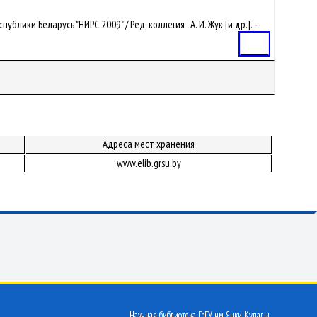
блики Беларусь "НИРС 2009" / Ред. коллегия : А. И. Жук [и др.]. –
Статья
Адреса мест хранения
www.elib.grsu.by
Научная библиотека ГрГУ им. Янки Купалы