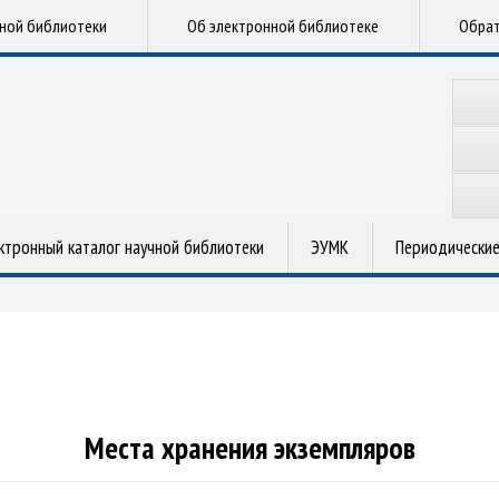
чной библиотеки
Об электронной библиотеке
Обрат
ктронный каталог научной библиотеки
ЭУМК
Периодические
Места хранения экземпляров