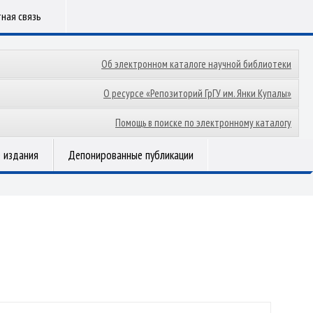
ная связь
Об электронном каталоге научной библиотеки
О ресурсе «Репозиторий ГрГУ им. Янки Купалы»
Помощь в поиске по электронному каталогу
 издания
Депонированные публикации