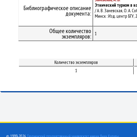
Этнический туризм в к
Библиографическое описание
/ А. В. Заневская, О. А.
документа:
Минск : Изд. центр БГУ, 
Общее количество
1
экземпляров:
Количество экземпляров
1
© 1999-2026,
Гродненский государственный университет имени Янки Купалы