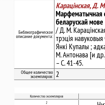
Карацінская, Д. М
Марфематычная ст
беларускай мове
/ Д. М. Карацінска
Библиографическое
описание документа:
трэція навуковыя 
Янкі Купалы ; адка
М. Антонава [и др.
– С. 41-45.
Общее количество
2
экземпляров:
Количество экземпляров
Чи
2