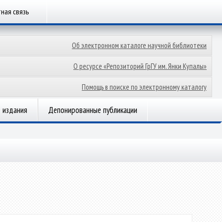
ная связь
Об электронном каталоге научной библиотеки
О ресурсе «Репозиторий ГрГУ им. Янки Купалы»
Помощь в поиске по электронному каталогу
 издания
Депонированные публикации