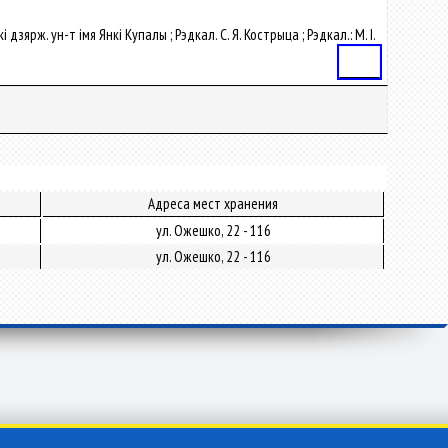
 дзярж. ун-т імя Янкі Купалы ; Рэдкал. С. Я. Кострыца ; Рэдкал.: М. І.
Статья
Адреса мест хранения
ул. Ожешко, 22 - 116
ул. Ожешко, 22 - 116