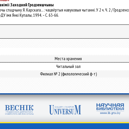
паніміі Заходняй Гродзеншчыны
ючы спадчыну Я. Карскага... : чацвёртыя навуковыя чытаннi. У 2 ч. Ч. 2 / Гродзенскі
рДУ імя Янкі Купалы, 1994. – С. 63-66.
Места хранения
Читальный зал
Филиал № 2 (филологический ф-т)