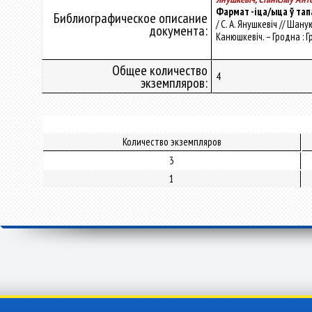
Фармат -іца/ыца ў та
Библиографическое описание
/ С. А. Янушкевіч // Шану
документа:
Канюшкевіч. – Гродна : Г
Общее количество
4
экземпляров:
Количество экземпляров
3
1