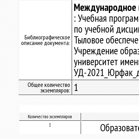
Международное 
: Учебная програ
по учебной дисци
Библиографическое
Тыловое обеспече
описание документа:
Учреждение образ
университет имени 
УД-2021_Юрфак_д
Общее количество
1
экземпляров:
Количество экземпляров
Образоват
1