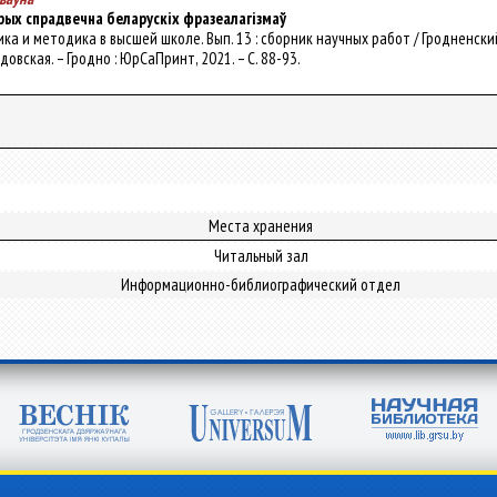
рых спрадвечна беларускіх фразеалагізмаў
тика и методика в высшей школе. Вып. 13 : сборник научных работ / Гродненский гос
довская. – Гродно : ЮрСаПринт, 2021. – С. 88-93.
Места хранения
Читальный зал
Информационно-библиографический отдел