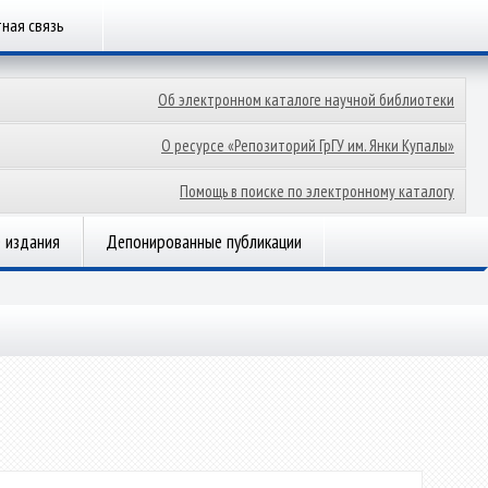
ная связь
Об электронном каталоге научной библиотеки
О ресурсе «Репозиторий ГрГУ им. Янки Купалы»
Помощь в поиске по электронному каталогу
 издания
Депонированные публикации