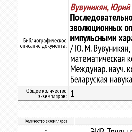
Вувуникян, Юрий
Последовательно
эволюционных о
импульсными хар
Библиографическое
описание документа:
/ Ю. М. Вувуникян,
математическая ко
Междунар. науч. ко
Беларуская навука,
Общее количество
1
экземпляров:
Количество экземпляров
ЭИР. Труды 
1