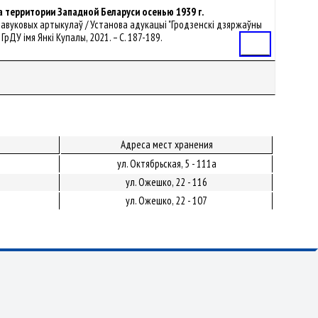
 территории Западной Беларуси осенью 1939 г.
к навуковых артыкулаў / Установа адукацыі "Гродзенскі дзяржаўны
а : ГрДУ імя Янкі Купалы, 2021. – С. 187-189.
Статья
Адреса мест хранения
ул. Октябрьская, 5 - 111а
ул. Ожешко, 22 - 116
ул. Ожешко, 22 - 107