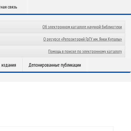
ная связь
Об электронном каталоге научной библиотеки
О ресурсе «Репозиторий ГрГУ им. Янки Купалы»
Помощь в поиске по электронному каталогу
 издания
Депонированные публикации