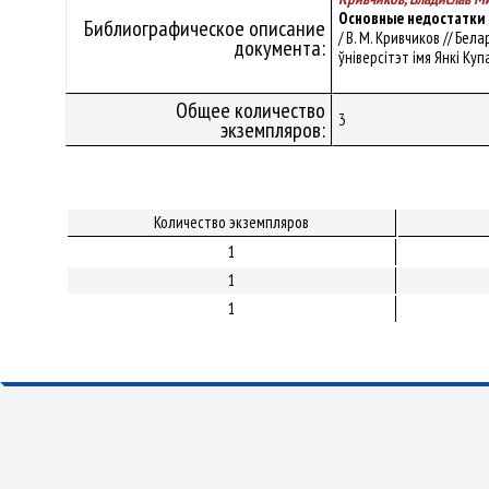
Основные недостатки в
Библиографическое описание
/ В. М. Кривчиков // Бе
документа:
ўніверсітэт імя Янкі Купал
Общее количество
3
экземпляров:
Количество экземпляров
1
1
1