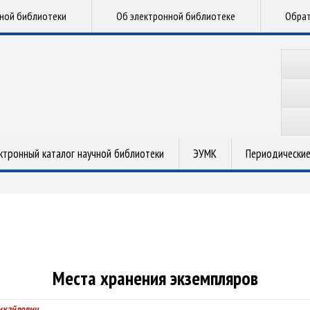
чной библиотеки
Об электронной библиотеке
Обрат
ктронный каталог научной библиотеки
ЭУМК
Периодические
Места хранения экземпляров
ихайлович