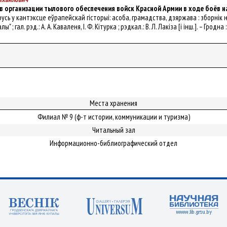
 организации тылового обеспечения войск Красной Армии в ходе боёв на
ларусь у кантэксце еўрапейскай гісторыі: асоба, грамадства, дзяржава : зборні
ы" ; гал. рэд.: А. А. Каваленя, І. Ф. Кітурка ; рэдкал.: В. Л. Лакіза [і інш.]. – Гродн
Места хранения
Филиал № 9 (ф-т истории, коммуникации и туризма)
Читальный зал
Информационно-библиографический отдел