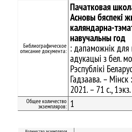
Пачатковая школа
Асновы бяспекі 
каляндарна-тэма
навучальны год
Библиографическое
: дапаможнік для 
описание документа:
адукацыі з бел. м
Рэспублікі Беларусь 
Гадзаава. – Мінск
2021. – 71 с., 1экз
Общее количество
1
экземпляров:
Количество экземпляров