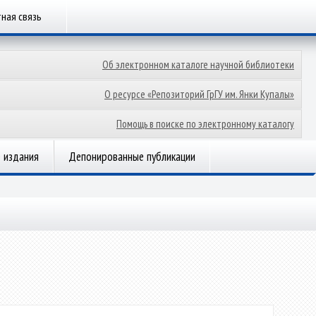
ная связь
Об электронном каталоге научной библиотеки
О ресурсе «Репозиторий ГрГУ им. Янки Купалы»
Помощь в поиске по электронному каталогу
 издания
Депонированные публикации