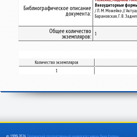
Внеаудиторные формы
Библиографическое описание
/ Л. М. Можейко // Актуа
документа:
Барановская, Г. В. Заднеп
Общее количество
1
экземпляров:
Количество экземпляров
1
© 1999-2026,
Гродненский государственный университет имени Янки Купалы