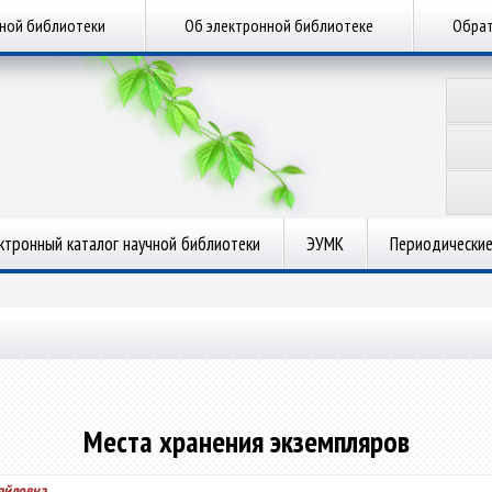
чной библиотеки
Об электронной библиотеке
Обрат
ктронный каталог научной библиотеки
ЭУМК
Периодические
Места хранения экземпляров
айловна