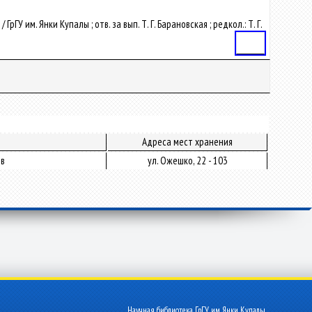
 им. Янки Купалы ; отв. за вып. Т. Г. Барановская ; редкол.: Т. Г.
Статья
Адреса мест хранения
ов
ул. Ожешко, 22 - 103
Научная библиотека ГрГУ им. Янки Купалы