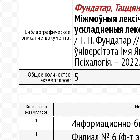
Фундатар, Таццян
Міжмоўныя лексі
ускладненыя лекс
Библиографическое
описание документа:
/ Т. П. Фундатар 
ўніверсітэта імя Я
Псіхалогія. – 2022.
Общее количество
5
экземпляров:
Количество
Ме
экземпляров
Информационно-би
1
Филиал № 6 (ф-т э
1