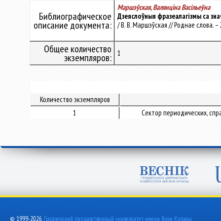
Маршэўская, Валянцiна Васiльеўна
Библиографическое
Дзеяслоўныя фразеалагізмы са зн
описание документа:
/ В. В. Маршэўская // Роднае слова. – 
Общее количество
1
экземпляров:
Количество экземпляров
1
Сектор периодических, спр
© 1999-2026,
Гродненский государственный университет имени Янки Купалы