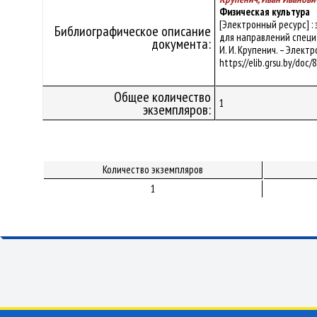
Физическая культура
[Электронный ресурс] :
Библиографическое описание
для направлений специа
документа:
И. И. Крупенич. – Электр
https://elib.grsu.by/doc
Общее количество
1
экземпляров:
Количество экземпляров
1