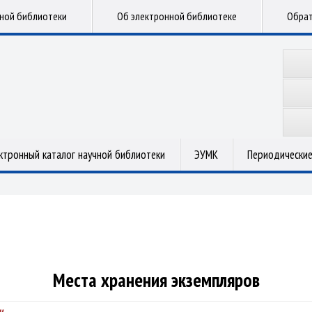
чной библиотеки
Об электронной библиотеке
Обрат
ктронный каталог научной библиотеки
ЭУМК
Периодические
Места хранения экземпляров
ч