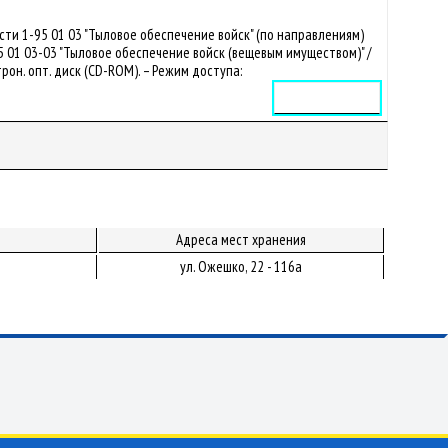
сти 1-95 01 03 "Тыловое обеспечение войск" (по направлениям)
5 01 03-03 "Тыловое обеспечение войск (вещевым имуществом)" /
ектрон. опт. диск (CD-ROM). – Режим доступа:
Электронное издание
Адреса мест хранения
ул. Ожешко, 22 - 116а