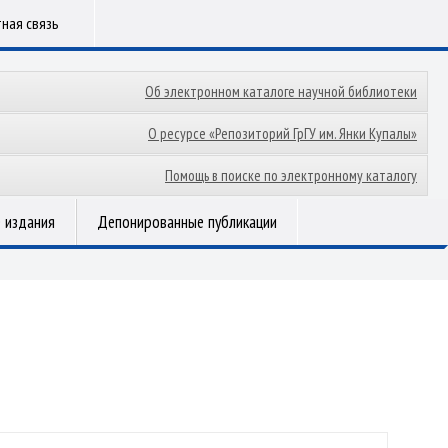
ная связь
Об электронном каталоге научной библиотеки
О ресурсе «Репозиторий ГрГУ им. Янки Купалы»
Помощь в поиске по электронному каталогу
 издания
Депонированные публикации