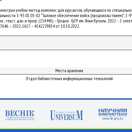
 электрон.учебно-метод.комплекс для курсантов, обучающихся по специально
льности: 1-95 01 03-02 "Тыловое обеспечение войск (продовольствием)"; 1-9
он., текст. дан. и прогр. (234 Мб). – Гродно : ГрГУ им. Янки Купалы, 2022. – 1 эл
/87646. – 2022-1617. – 4142229814 от 10.10.2022.
Места хранения
Отдел библиотечных информационных технологий