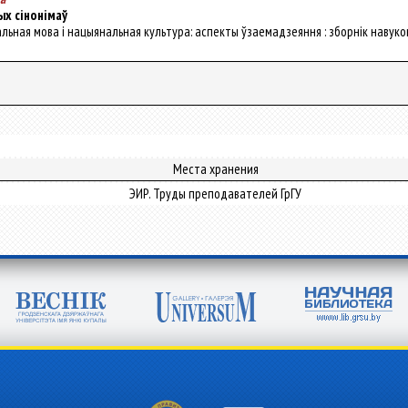
ых сінонімаў
нальная мова і нацыянальная культура: аспекты ўзаемадзеяння : зборнік навуковы
Места хранения
ЭИР. Труды преподавателей ГрГУ