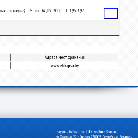
х артыкулаў. – Мінск : БДПУ, 2009. – С. 195-197.
Статья
Адреса мест хранения
www.elib.grsu.by
Научная библиотека ГрГУ им. Янки Купалы
ул.Ожешко, 22 г. Гродно 230023 Республика Беларусь