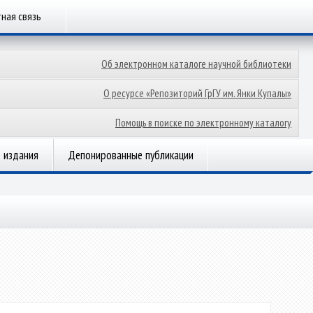
ная связь
Об электронном каталоге научной библиотеки
О ресурсе «Репозиторий ГрГУ им. Янки Купалы»
Помощь в поиске по электронному каталогу
 издания
Депонированные публикации