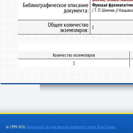
Библиографическое описание
Функцыі фразеалагічн
документа:
/ Т. П. Шевчик // Нацыя
Общее количество
1
экземпляров:
Количество экземпляров
1
© 1999-2026,
Гродненский государственный университет имени Янки Купалы