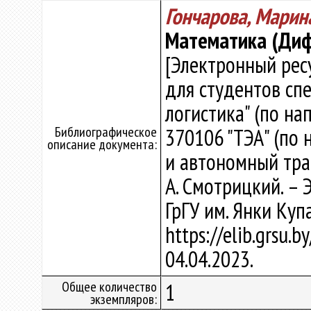
Гончарова, Марин
Математика (Диф
[Электронный рес
для студентов сп
логистика" (по на
Библиографическое
370106 "ТЭА" (по 
описание документа:
и автономный транс
А. Смотрицкий. – Э
ГрГУ им. Янки Куп
https://elib.grsu.
04.04.2023.
Общее количество
1
экземпляров: