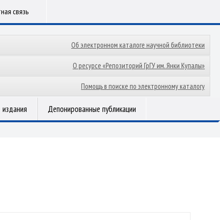
ная связь
Об электронном каталоге научной библиотеки
О ресурсе «Репозиторий ГрГУ им. Янки Купалы»
Помощь в поиске по электронному каталогу
 издания
Депонированные публикации