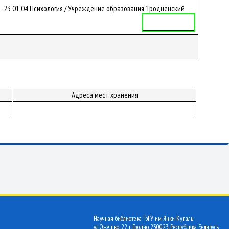
-23 01 04 Психология / Учреждение образования "Гродненский
Учебная программа
Адреса мест хранения
Научная библиотека ГрГУ им. Янки Купалы
ул.Ожешко, 22 г. Гродно 230023 Республика Беларусь