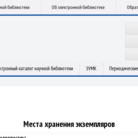
чной библиотеки
Об электронной библиотеке
Обрат
ктронный каталог научной библиотеки
ЭУМК
Периодические
Места хранения экземпляров
ходиагностика