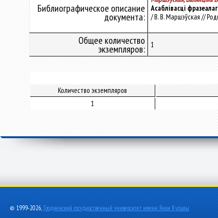
Библиографическое описание
Асаблівасці фразеалагі
документа:
/ В. В. Маршэўская // Род
Общее количество
1
экземпляров:
Количество экземпляров
1
© 1999-2026,
Гродненский государственный университет имени Янки Купалы