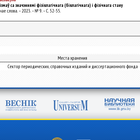
змаў са значэннямі фізіялагічнага (біялагічнага) і фізічнага стану
нае слова. – 2023. – № 9. – С. 52-55.
Места хранения
Сектор периодических, справочных изданий и диссертационного фонда