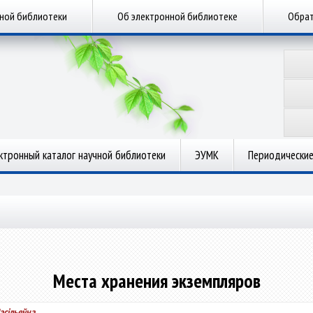
чной библиотеки
Об электронной библиотеке
Обрат
ктронный каталог научной библиотеки
ЭУМК
Периодические
Места хранения экземпляров
асiльеўна