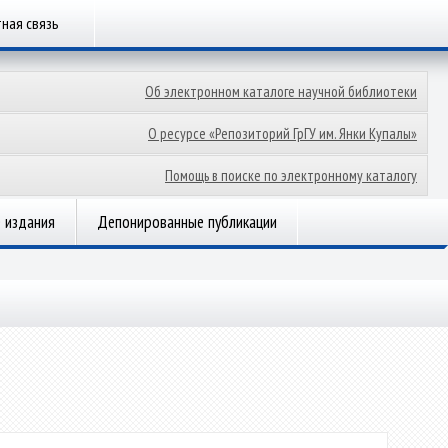
ная связь
Об электронном каталоге научной библиотеки
О ресурсе «Репозиторий ГрГУ им. Янки Купалы»
Помощь в поиске по электронному каталогу
 издания
Депонированные публикации