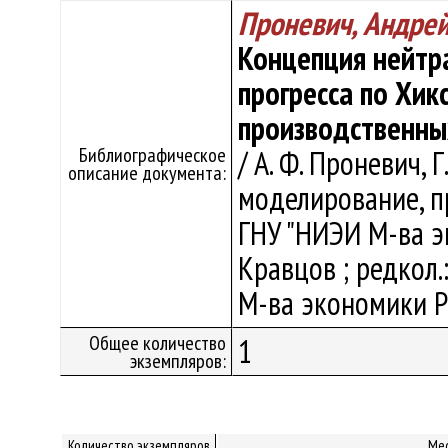
Проневич, Андре
Концепция нейтр
прогресса по Хи
производственны
Библиографическое
/ А. Ф. Проневич, 
описание документа:
моделирование, про
ГНУ "НИЭИ М-ва эко
Кравцов ; редкол.:
М-ва экономики Рес
Общее количество
1
экземпляров:
Количество экземпляров
Ме