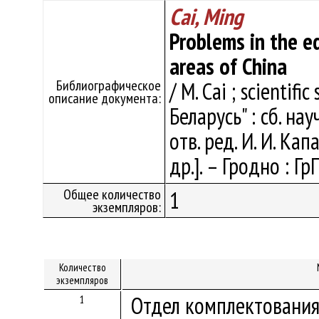
Cai, Ming
Problems in the ed
areas of China
Библиографическое
/ M. Cai ; scientifi
описание документа:
Беларусь" : сб. нау
отв. ред. И. И. Ка
др.]. – Гродно : Гр
Общее количество
1
экземпляров:
Количество
экземпляров
Отдел комплектования
1