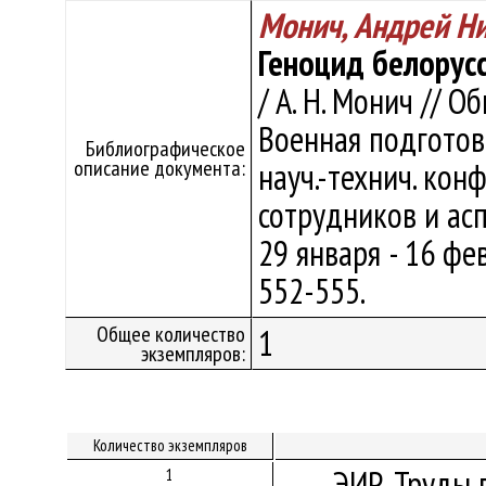
Монич, Андрей Н
Геноцид белорус
/ А. Н. Монич // 
Военная подготовк
Библиографическое
описание документа:
науч.-технич. кон
сотрудников и асп
29 января - 16 фев
552-555.
Общее количество
1
экземпляров:
Количество экземпляров
ЭИР. Труды 
1