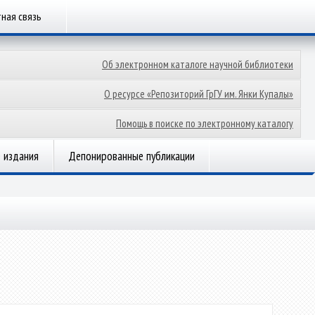
ная связь
Об электронном каталоге научной библиотеки
О ресурсе «Репозиторий ГрГУ им. Янки Купалы»
Помощь в поиске по электронному каталогу
 издания
Депонированные публикации