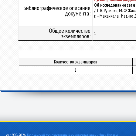
Об исследовании сети
Библиографическое описание
/ Т. В. Русилко, М. Ф. 
документа:
г. – Махачкала : Изд-во 
Общее количество
1
экземпляров:
Количество экземпляров
1
© 1999-2026,
Гродненский государственный университет имени Янки Купалы