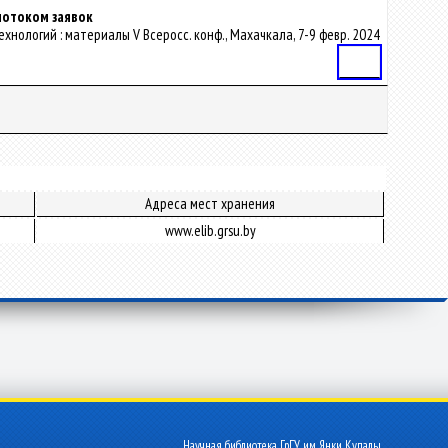
потоком заявок
ехнологий : материалы V Всеросс. конф., Махачкала, 7-9 февр. 2024
Статья
Адреса мест хранения
www.elib.grsu.by
Научная библиотека ГрГУ им. Янки Купалы