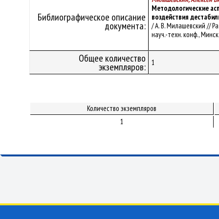
Методологические асп
Библиографическое описание
воздействия дестаби
документа:
/ А. В. Милашевский //
науч.-техн. конф., Минск,
Общее количество
1
экземпляров:
Количество экземпляров
1