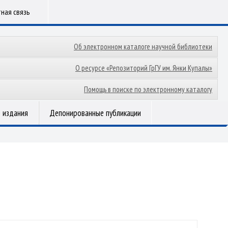
ная связь
Об электронном каталоге научной библиотеки
О ресурсе «Репозиторий ГрГУ им. Янки Купалы»
Помощь в поиске по электронному каталогу
 издания
Депонированные публикации