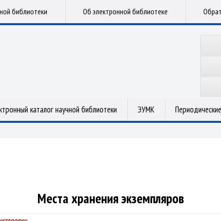
чной библиотеки
Об электронной библиотеке
Обрат
ктронный каталог научной библиотеки
ЭУМК
Периодические
Места хранения экземпляров
икторович