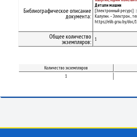
Детали машин
Библиографическое описание
[Электронный ресурс] :
документа:
Калугин. – Электрон., те
https://elib.grsu.by/doc
Общее количество
1
экземпляров:
Количество экземпляров
1