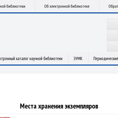
чной библиотеки
Об электронной библиотеке
Обрат
ктронный каталог научной библиотеки
ЭУМК
Периодические
Места хранения экземпляров
инович