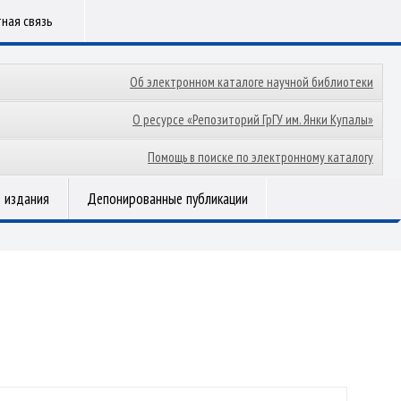
ная связь
Об электронном каталоге научной библиотеки
О ресурсе «Репозиторий ГрГУ им. Янки Купалы»
Помощь в поиске по электронному каталогу
 издания
Депонированные публикации