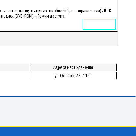
ническая эксплуатация автомобилей" (по направлениям) / Ю. К.
. опт. диск (DVD-ROM). – Режим доступа:
Электронное издание
Адреса мест хранения
ул. Ожешко, 22 - 116а