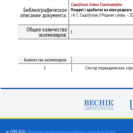
Садоўская, Алена Станiславаўна
Библиографическое
Пошукі і здабыткі на ніве роднага
описание документа:
/ А. С. Садоўская // Роднае слова. – 20
Общее количество
1
экземпляров:
Количество экземпляров
1
Сектор периодических, спр
© 1999-2026,
Гродненский государственный университет имени Янки Купалы