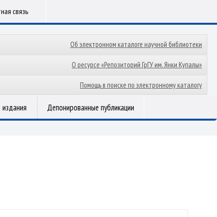
ная связь
Об электронном каталоге научной библиотеки
О ресурсе «Репозиторий ГрГУ им. Янки Купалы»
Помощь в поиске по электронному каталогу
 издания
Депонированные публикации