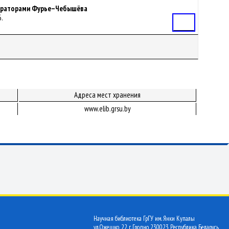
ператорами Фурье–Чебышёва
6.
Статья
Адреса мест хранения
www.elib.grsu.by
Научная библиотека ГрГУ им. Янки Купалы
ул.Ожешко, 22 г. Гродно 230023 Республика Беларусь