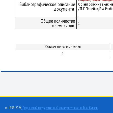
Библиографическое описание
Об аппроксимациях и
документа:
/ П. Г. Поцейко, Е. А. Ро
Общее количество
1
экземпляров:
Количество экземпляров
1
© 1999-2026,
Гродненский государственный университет имени Янки Купалы