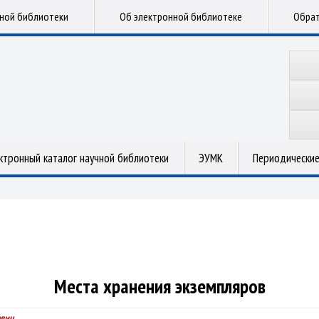
чной библиотеки
Об электронной библиотеке
Обрат
ктронный каталог научной библиотеки
ЭУМК
Периодические
Места хранения экземпляров
евич