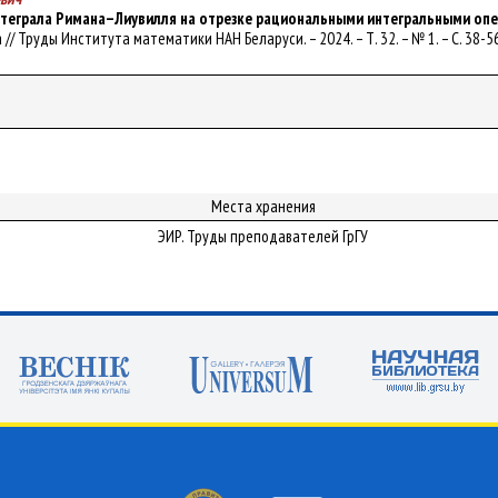
нтеграла Римана–Лиувилля на отрезке рациональными интегральными о
вба // Труды Института математики НАН Беларуси. – 2024. – Т. 32. – № 1. – С. 38-5
Места хранения
ЭИР. Труды преподавателей ГрГУ