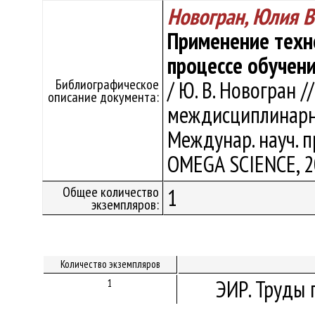
Новогран, Юлия 
Применение техн
процессе обучен
Библиографическое
/ Ю. В. Новогран 
описание документа:
междисциплинарный
Междунар. науч. пр
OMEGA SCIENCE, 20
Общее количество
1
экземпляров:
Количество экземпляров
ЭИР. Труды 
1