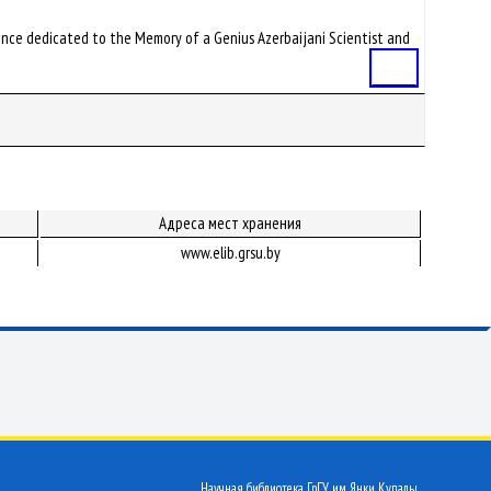
rence dedicated to the Memory of a Genius Azerbaijani Scientist and
Статья
Адреса мест хранения
www.elib.grsu.by
Научная библиотека ГрГУ им. Янки Купалы