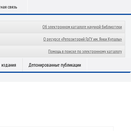
ная связь
Об электронном каталоге научной библиотеки
О ресурсе «Репозиторий ГрГУ им. Янки Купалы»
Помощь в поиске по электронному каталогу
 издания
Депонированные публикации