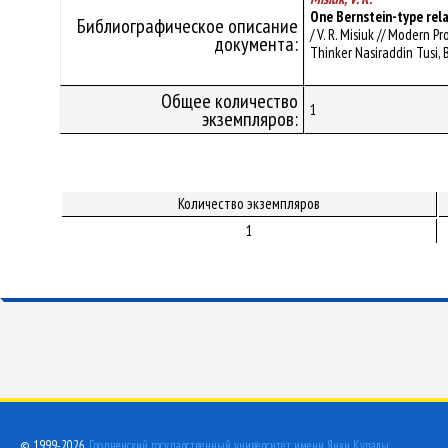
One Bernstein-type rela
Библиографическое описание
/ V. R. Misiuk // Modern
документа:
Thinker Nasiraddin Tusi, B
Общее количество
1
экземпляров:
Количество экземпляров
1
© 1999-2026,
Гродненский государственный университет имени Янки Купалы