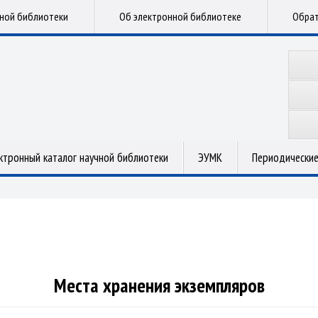
чной библиотеки
Об электронной библиотеке
Обрат
ктронный каталог научной библиотеки
ЭУМК
Периодические
Места хранения экземпляров