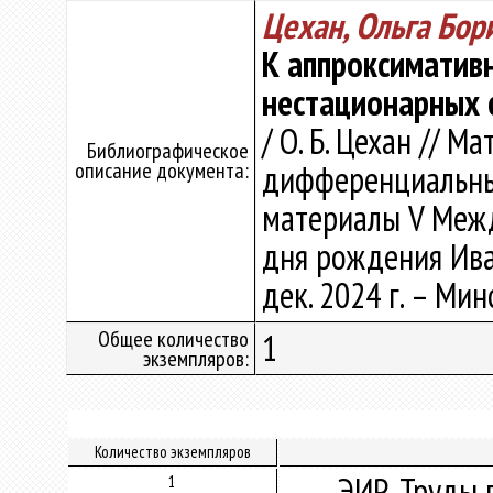
Цехан, Ольга Бор
К аппроксиматив
нестационарных 
/ О. Б. Цехан // 
Библиографическое
описание документа:
дифференциальные
материалы V Между
дня рождения Иван
дек. 2024 г. – Минс
Общее количество
1
экземпляров:
Количество экземпляров
ЭИР. Труды 
1