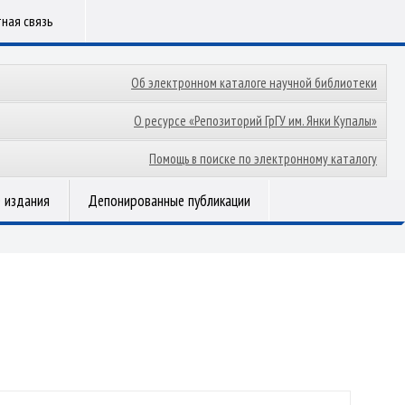
ная связь
Об электронном каталоге научной библиотеки
О ресурсе «Репозиторий ГрГУ им. Янки Купалы»
Помощь в поиске по электронному каталогу
 издания
Депонированные публикации