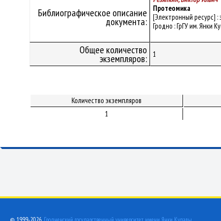
Протеомика
Библиографическое описание
[Электронный ресурс] : 
документа:
Гродно : ГрГУ им. Янки К
Общее количество
1
экземпляров:
Количество экземпляров
1
© 1999-2026,
Гродненский государственный университет имени Янки Купалы