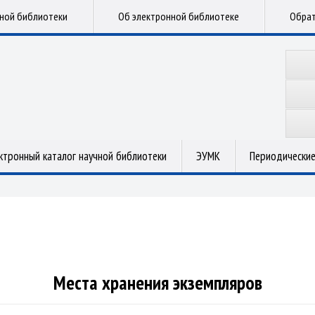
чной библиотеки
Об электронной библиотеке
Обрат
ктронный каталог научной библиотеки
ЭУМК
Периодические
Места хранения экземпляров