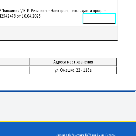
химия" / В. И. Резяпкин. – Электрон., текст. дан. и прогр. –
4142542478 от 10.04.2025.
Электронное издание
Адреса мест хранения
ул. Ожешко, 22 - 116а
Научная библиотека ГрГУ им. Янки Купалы