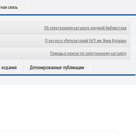
ная связь
Об электронном каталоге научной библиотеки
О ресурсе «Репозиторий ГрГУ им. Янки Купалы»
Помощь в поиске по электронному каталогу
 издания
Депонированные публикации