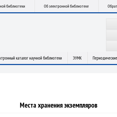
чной библиотеки
Об электронной библиотеке
Обрат
ктронный каталог научной библиотеки
ЭУМК
Периодические
Места хранения экземпляров