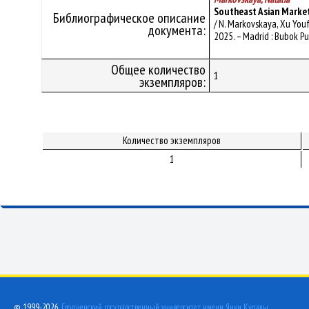
Southeast Asian Market 
Библиографическое описание
/ N. Markovskaya, Xu Youf
документа:
2025. – Madrid : Bubok Pub
Общее количество
1
экземпляров:
Количество экземпляров
1
© 1999-2026,
Гродненский государственный университет имени Янки Купалы