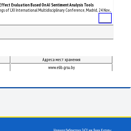
Effect Evaluation Based On AI Sentiment Analysis Tools
s of LXI International Multidisciplinary Conference, Madrid, 24 Nov.,
Статья
Адреса мест хранения
www.elib.grsu.by
Научная библиотека ГрГУ им. Янки Купалы