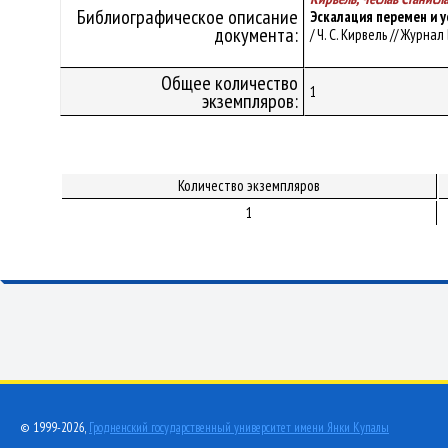
Библиографическое описание
Эскалация перемен и 
документа:
/ Ч. С. Кирвель // Журна
Общее количество
1
экземпляров:
Количество экземпляров
1
© 1999-2026,
Гродненский государственный университет имени Янки Купалы