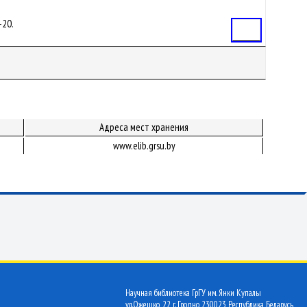
-20.
Статья
Адреса мест хранения
www.elib.grsu.by
Научная библиотека ГрГУ им. Янки Купалы
ул.Ожешко, 22 г. Гродно 230023 Республика Беларусь