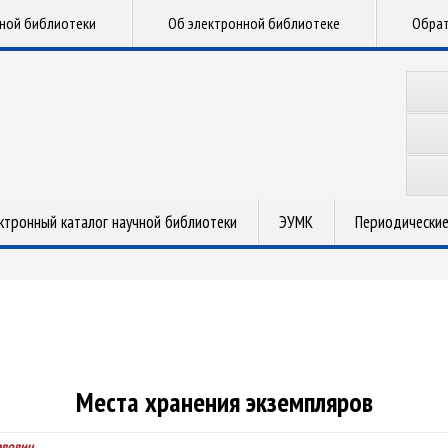
чной библиотеки
Об электронной библиотеке
Обрат
ктронный каталог научной библиотеки
ЭУМК
Периодические
Места хранения экземпляров
авович