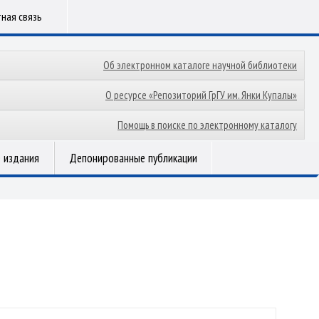
ная связь
Об электронном каталоге научной библиотеки
О ресурсе «Репозиторий ГрГУ им. Янки Купалы»
Помощь в поиске по электронному каталогу
 издания
Депонированные публикации