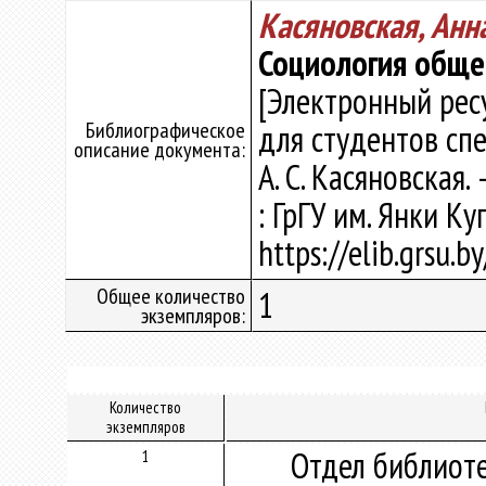
Касяновская, Анн
Социология обще
[Электронный рес
Библиографическое
для студентов спе
описание документа:
А. С. Касяновская. 
: ГрГУ им. Янки Ку
https://elib.grsu.
Общее количество
1
экземпляров:
Количество
экземпляров
Отдел библиот
1