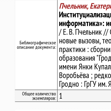
Пчельник, Екате
Институциализац
информатика»: и
/ Е. В. Пчельник 
новые вызовы, те
Библиографическое
описание документа:
практики : сборн
образования "Гро
имени Янки Купалы" 
Воробьёва ; редкол
Гродно : ГрГУ им. 
Общее количество
1
экземпляров: