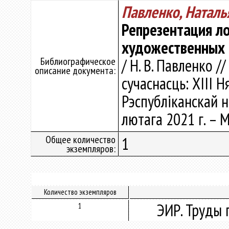
Павленко, Наталь
Репрезентация л
художественных 
Библиографическое
/ Н. В. Павленко /
описание документа:
сучаснасць: XIII 
Рэспубліканскай н
лютага 2021 г. – М
Общее количество
1
экземпляров:
Количество экземпляров
ЭИР. Труды 
1