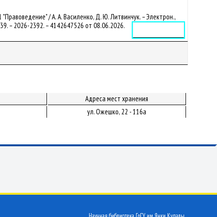
равоведение" / А. А. Василенко, Д. Ю. Литвинчук. – Электрон.,
33639. – 2026-2392. – 4142647526 от 08.06.2026.
Электронное издание
Адреса мест хранения
ул. Ожешко, 22 - 116а
Научная библиотека ГрГУ им. Янки Купалы