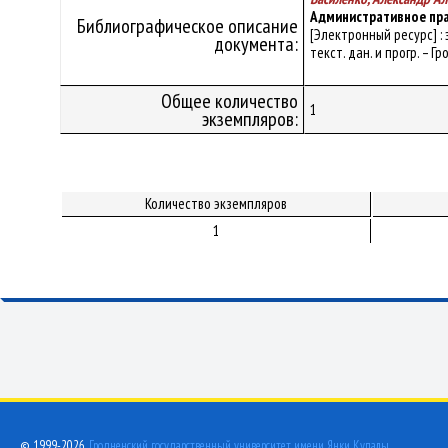
Административное пр
Библиографическое описание
[Электронный ресурс] :
документа:
текст. дан. и прогр. – Г
Общее количество
1
экземпляров:
Количество экземпляров
1
© 1999-2026,
Гродненский государственный университет имени Янки Купалы