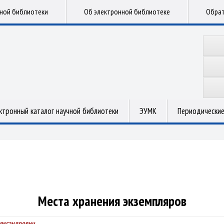
чной библиотеки
Об электронной библиотеке
Обрат
ктронный каталог научной библиотеки
ЭУМК
Периодические
Места хранения экземпляров
лександрович