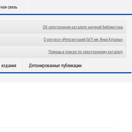
ная связь
Об электронном каталоге научной библиотеки
О ресурсе «Репозиторий ГрГУ им. Янки Купалы»
Помощь в поиске по электронному каталогу
 издания
Депонированные публикации