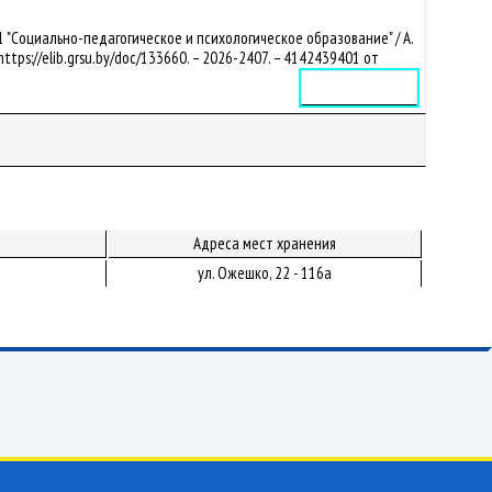
 "Социально-педагогическое и психологическое образование" / А.
 https://elib.grsu.by/doc/133660. – 2026-2407. – 4142439401 от
Электронное издание
Адреса мест хранения
ул. Ожешко, 22 - 116а