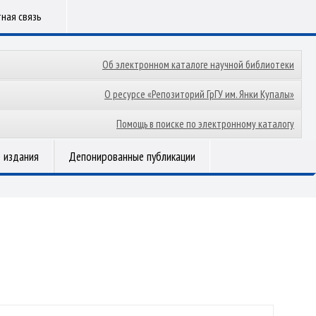
ная связь
Об электронном каталоге научной библиотеки
О ресурсе «Репозиторий ГрГУ им. Янки Купалы»
Помощь в поиске по электронному каталогу
 издания
Депонированные публикации