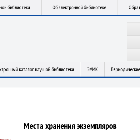
чной библиотеки
Об электронной библиотеке
Обрат
ктронный каталог научной библиотеки
ЭУМК
Периодические
Места хранения экземпляров
ушевна