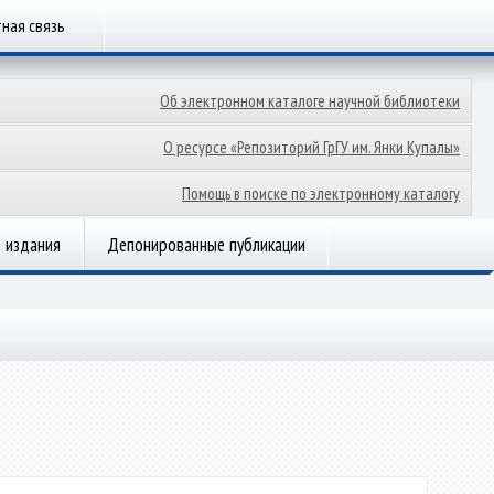
ная связь
Об электронном каталоге научной библиотеки
О ресурсе «Репозиторий ГрГУ им. Янки Купалы»
Помощь в поиске по электронному каталогу
 издания
Депонированные публикации