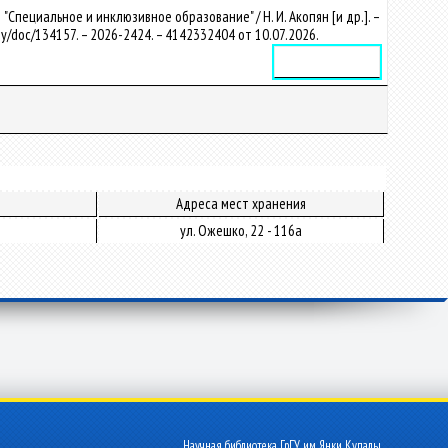
пециальное и инклюзивное образование" / Н. И. Акопян [и др.]. –
u.by/doc/134157. – 2026-2424. – 4142332404 от 10.07.2026.
Электронное издание
Адреса мест хранения
ул. Ожешко, 22 - 116а
Научная библиотека ГрГУ им. Янки Купалы