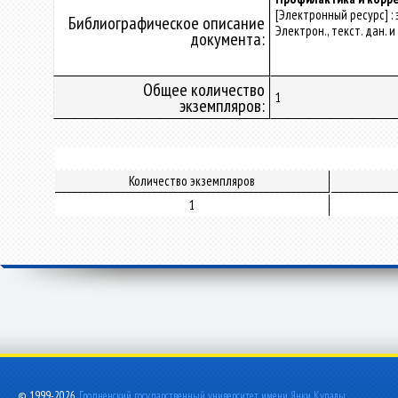
[Электронный ресурс] :
Библиографическое описание
Электрон., текст. дан. и
документа:
Общее количество
1
экземпляров:
Количество экземпляров
1
© 1999-2026,
Гродненский государственный университет имени Янки Купалы