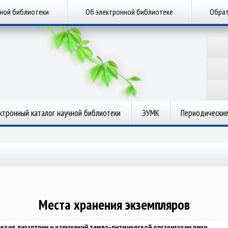
чной библиотеки
Об электронной библиотеке
Обрат
ктронный каталог научной библиотеки
ЭУМК
Периодические
Места хранения экземпляров
кция дизартрии и нарушений темпо-ритмической организации речи