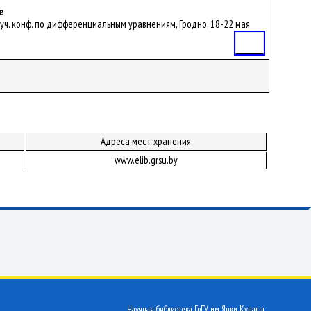
е
. науч. конф. по дифференциальным уравнениям, Гродно, 18-22 мая
Статья
Адреса мест хранения
www.elib.grsu.by
Научная библиотека ГрГУ им. Янки Купалы