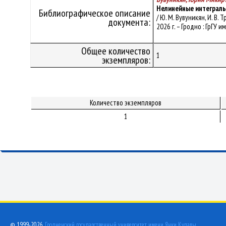
Нелинейные интеграл
Библиографическое описание
/ Ю. М. Вувуникян, И. В.
документа:
2026 г. – Гродно : ГрГУ и
Общее количество
1
экземпляров:
Количество экземпляров
1
© 1999-2026,
Гродненский государственный университет имени Янки Купалы