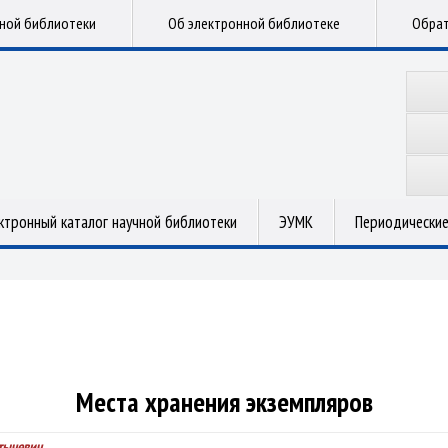
чной библиотеки
Об электронной библиотеке
Обрат
ктронный каталог научной библиотеки
ЭУМК
Периодические
Места хранения экземпляров
тычевич