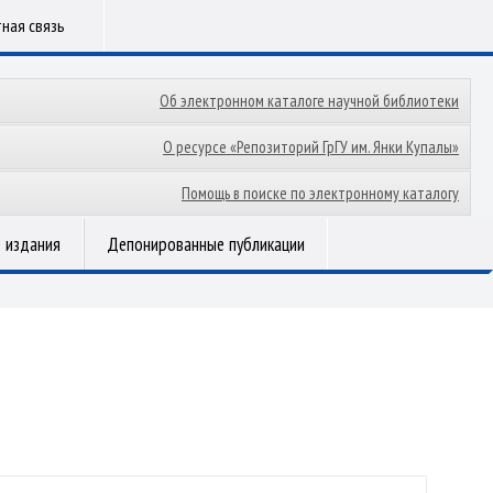
ная связь
Об электронном каталоге научной библиотеки
О ресурсе «Репозиторий ГрГУ им. Янки Купалы»
Помощь в поиске по электронному каталогу
 издания
Депонированные публикации