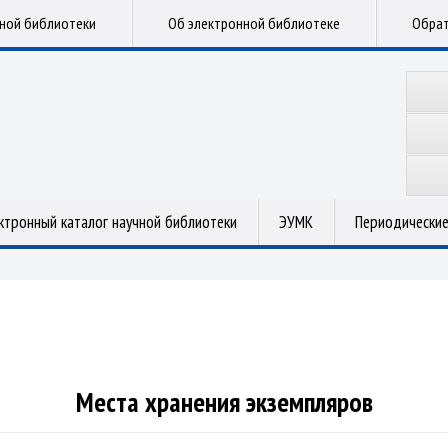
чной библиотеки
Об электронной библиотеке
Обрат
ктронный каталог научной библиотеки
ЭУМК
Периодические
Места хранения экземпляров