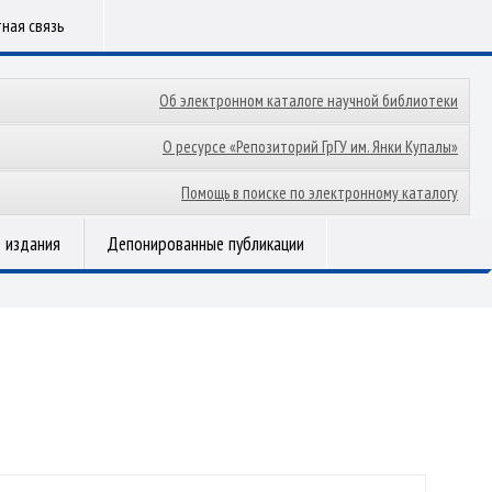
ная связь
Об электронном каталоге научной библиотеки
О ресурсе «Репозиторий ГрГУ им. Янки Купалы»
Помощь в поиске по электронному каталогу
 издания
Депонированные публикации