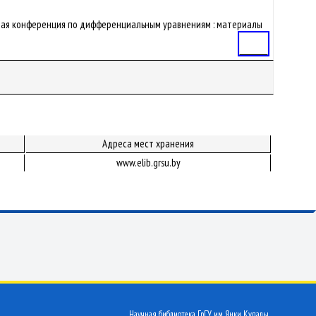
ная научная конференция по дифференциальным уравнениям : материалы
Статья
Адреса мест хранения
www.elib.grsu.by
Научная библиотека ГрГУ им. Янки Купалы