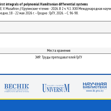
irst integrals of polynomial Hamiltonian differential systems
 Grin, E. V. Musafirov // Еругинские чтения - 2026. В 2 ч. Ч.1. XXII Международ
дно, 18 - 22 мая 2026 г. – Гродно : ГрГУ, 2026. – С. 96-98.
Места хранения
ЭИР. Труды преподавателей ГрГУ