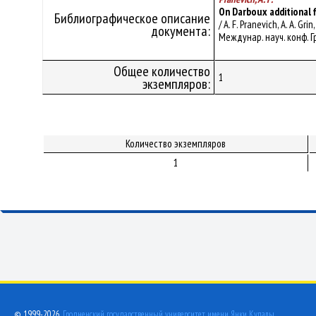
On Darboux additional f
Библиографическое описание
/ A. F. Pranevich, A. A.
документа:
Междунар. науч. конф. Гро
Общее количество
1
экземпляров:
Количество экземпляров
1
© 1999-2026,
Гродненский государственный университет имени Янки Купалы