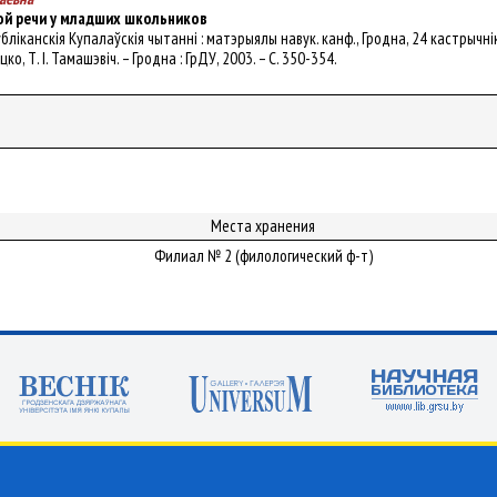
ной речи у младших школьников
публіканскія Купалаўскія чытанні : матэрыялы навук. канф., Гродна, 24 кастрычні
цяцко, Т. І. Тамашэвіч. – Гродна : ГрДУ, 2003. – С. 350-354.
Места хранения
Филиал № 2 (филологический ф-т)