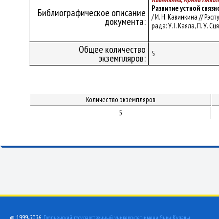
Развитие устной связ
Библиографическое описание
/ И. Н. Кавинкина // Рэс
документа:
рада: У. I. Каяла, П. У. С
Общее количество
5
экземпляров:
Количество экземпляров
5
© 1999-2026,
Гродненский государственный университет имени Янки Купалы