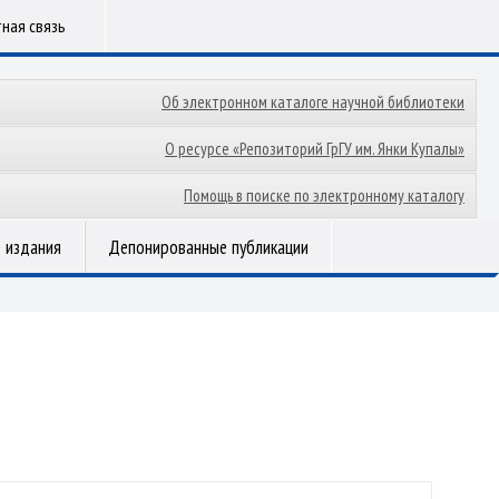
ная связь
Об электронном каталоге научной библиотеки
О ресурсе «Репозиторий ГрГУ им. Янки Купалы»
Помощь в поиске по электронному каталогу
 издания
Депонированные публикации