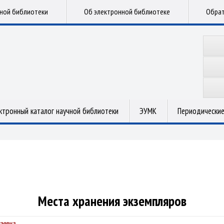
чной библиотеки
Об электронной библиотеке
Обрат
ктронный каталог научной библиотеки
ЭУМК
Периодические
Места хранения экземпляров
аевна