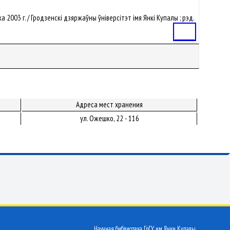
ка 2003 г. / Гродзенскi дзяржаўны ўнiверсітэт iмя Янкі Купалы ; рэд.
Статья
Адреса мест хранения
ул. Ожешко, 22 - 116
Научная библиотека ГрГУ им. Янки Купалы