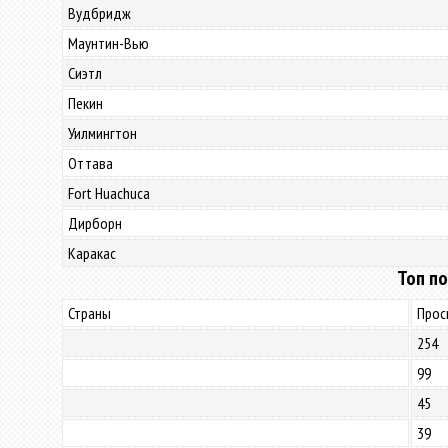
Вудбридж
Маунтин-Вью
Сиэтл
Пекин
Уилмингтон
Оттава
Fort Huachuca
Дирборн
Каракас
Топ по
Страны
Прос
254
99
45
39