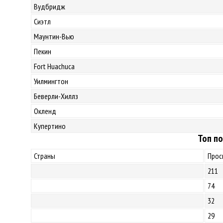
Вудбридж
Сиэтл
Маунтин-Вью
Пекин
Fort Huachuca
Уилмингтон
Беверли-Хиллз
Окленд
Купертино
Топ по
Страны
Прос
211
74
32
29