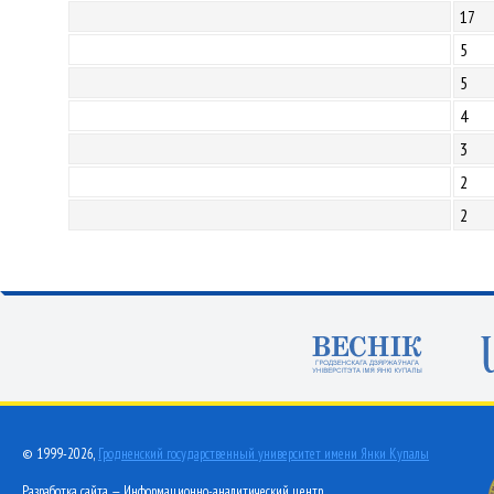
17
5
5
4
3
2
2
© 1999-2026,
Гродненский государственный университет имени Янки Купалы
Разработка сайта — Информационно-аналитический центр