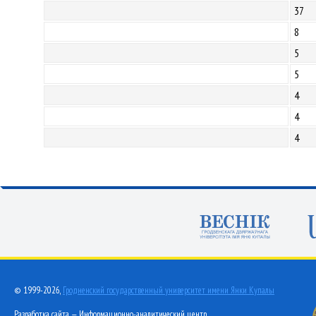
37
8
5
5
4
4
4
© 1999-2026,
Гродненский государственный университет имени Янки Купалы
Разработка сайта — Информационно-аналитический центр