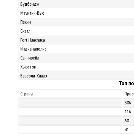
Вудбридж
Маунтин-Вью
Пекин
Сиэтл
Fort Huachuca
Индианаполис
Саннивейл
Хьюстон
Беверли-Хиллз
Топ по
Страны
Прос
306
116
50
41