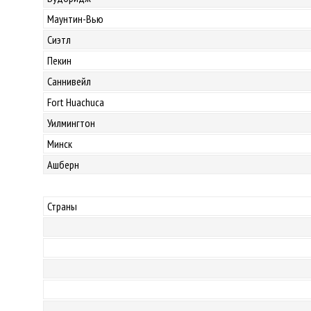
Маунтин-Вью
Сиэтл
Пекин
Саннивейл
Fort Huachuca
Уилмингтон
Минск
Ашберн
Страны