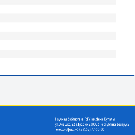
Научная библиотека ГрГУ им. Янки Купалы
ул.Ожешко, 22 г. Гродно 230023 Республика Беларусь
Телефон/факс: +375 (152) 77-30-60