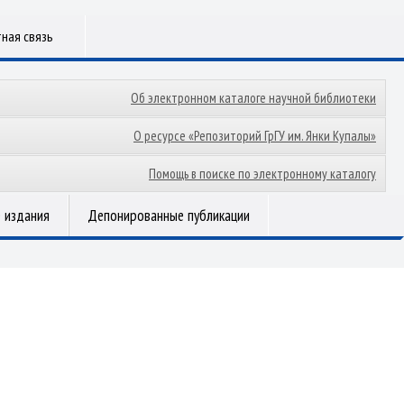
ная связь
Об электронном каталоге научной библиотеки
О ресурсе «Репозиторий ГрГУ им. Янки Купалы»
Помощь в поиске по электронному каталогу
 издания
Депонированные публикации