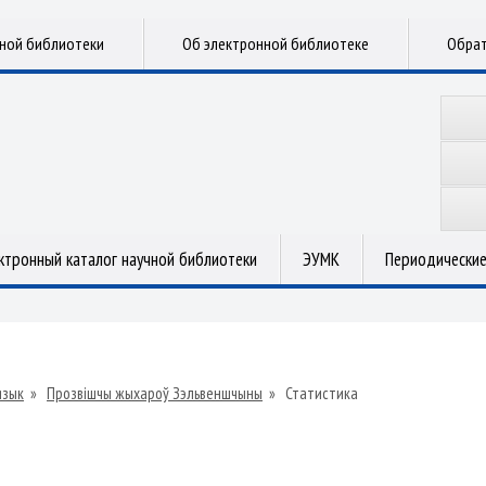
чной библиотеки
Об электронной библиотеке
Обрат
ктронный каталог научной библиотеки
ЭУМК
Периодические
язык
»
Прозвішчы жыхароў Зэльвеншчыны
»
Статистика