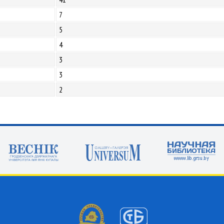
7
5
4
3
3
2