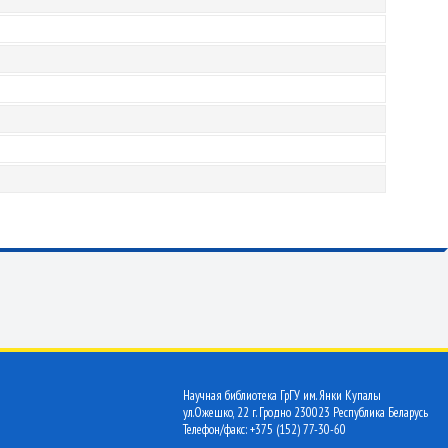
Научная библиотека ГрГУ им. Янки Купалы
ул.Ожешко, 22 г. Гродно 230023 Республика Беларусь
Телефон/факс: +375 (152) 77-30-60