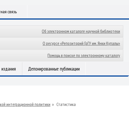
ная связь
Об электронном каталоге научной библиотеки
О ресурсе «Репозиторий ГрГУ им. Янки Купалы»
Помощь в поиске по электронному каталогу
 издания
Депонированные публикации
ской интеграционной политики
»
Статистика