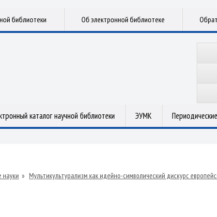
чной библиотеки
Об электронной библиотеке
Обрат
ктронный каталог научной библиотеки
ЭУМК
Периодические
 науки
»
Мультикультурализм как идейно-символический дискурс европей