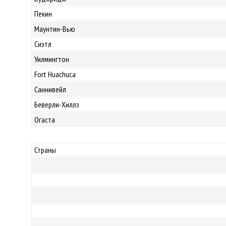
Пекин
Маунтин-Вью
Сиэтл
Уилмингтон
Fort Huachuca
Саннивейл
Беверли-Хиллз
Огаста
Страны