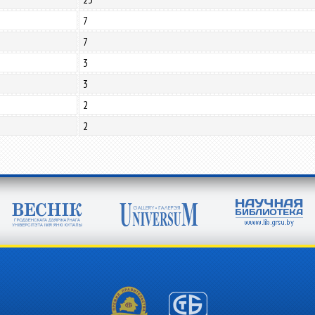
7
7
3
3
2
2