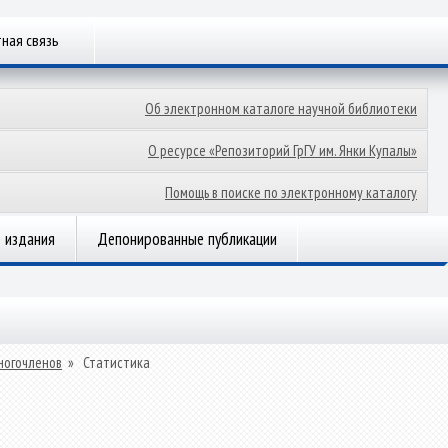
ная связь
Об электронном каталоге научной библиотеки
О ресурсе «Репозиторий ГрГУ им. Янки Купалы»
Помощь в поиске по электронному каталогу
 издания
Депонированные публикации
ногочленов
»
Статистика