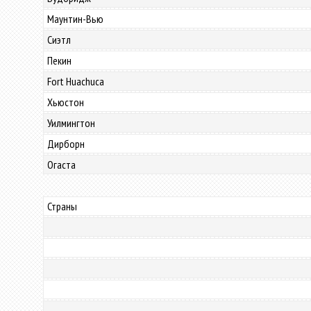
Маунтин-Вью
Сиэтл
Пекин
Fort Huachuca
Хьюстон
Уилмингтон
Дирборн
Огаста
Страны