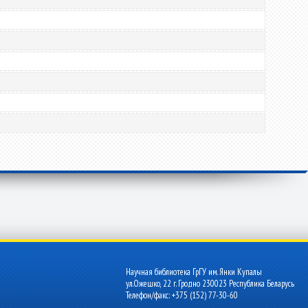
Научная библиотека ГрГУ им. Янки Купалы
ул.Ожешко, 22 г. Гродно 230023 Республика Беларусь
Телефон/факс: +375 (152) 77-30-60