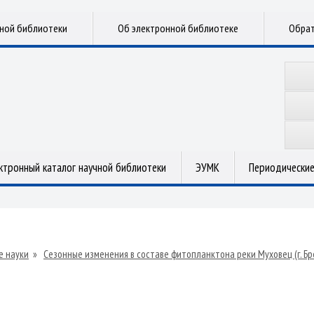
чной библиотеки
Об электронной библиотеке
Обрат
ктронный каталог научной библиотеки
ЭУМК
Периодические
е науки
»
Сезонные изменения в составе фитопланктона реки Муховец (г. Бр