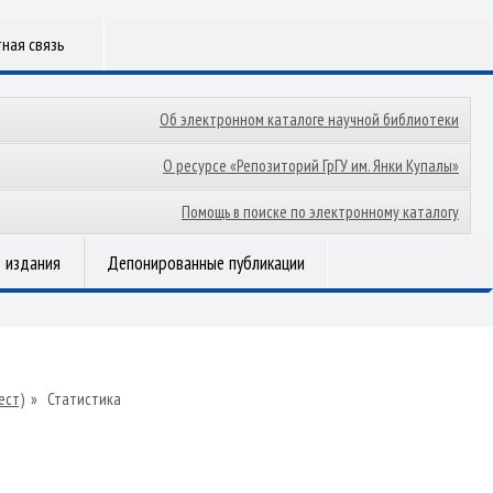
ная связь
Об электронном каталоге научной библиотеки
О ресурсе «Репозиторий ГрГУ им. Янки Купалы»
Помощь в поиске по электронному каталогу
 издания
Депонированные публикации
ест)
»
Статистика