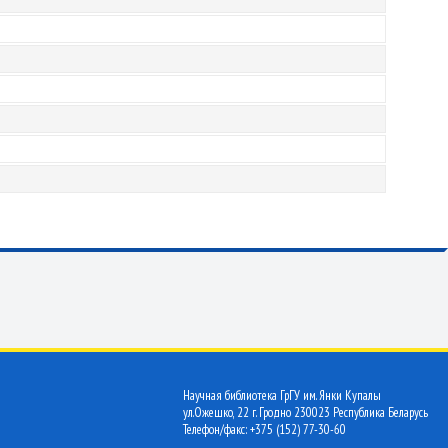
Научная библиотека ГрГУ им. Янки Купалы
ул.Ожешко, 22 г. Гродно 230023 Республика Беларусь
Телефон/факс: +375 (152) 77-30-60