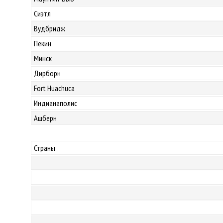
Сиэтл
Вудбридж
Пекин
Минск
Дирборн
Fort Huachuca
Индианаполис
Ашберн
Страны