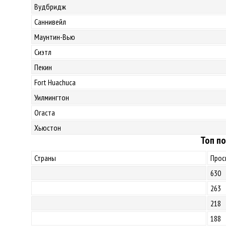
Вудбридж
Саннивейл
Маунтин-Вью
Сиэтл
Пекин
Fort Huachuca
Уилмингтон
Огаста
Хьюстон
Топ по
Страны
Прос
630
263
218
188