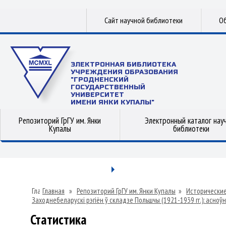
Сайт научной библиотеки
Об
ЭЛЕКТРОННАЯ БИБЛИОТЕКА
УЧРЕЖДЕНИЯ ОБРАЗОВАНИЯ
"ГРОДНЕНСКИЙ
ГОСУДАРСТВЕННЫЙ
УНИВЕРСИТЕТ
ИМЕНИ ЯНКИ КУПАЛЫ"
Репозиторий ГрГУ им. Янки
Электронный каталог нау
Купалы
библиотеки
Главная
»
Репозиторий ГрГУ им. Янки Купалы
»
Исторические
Заходнебеларускі рэгіён ў складзе Польшчы (1921-1939 гг.): асноўн
Статистика