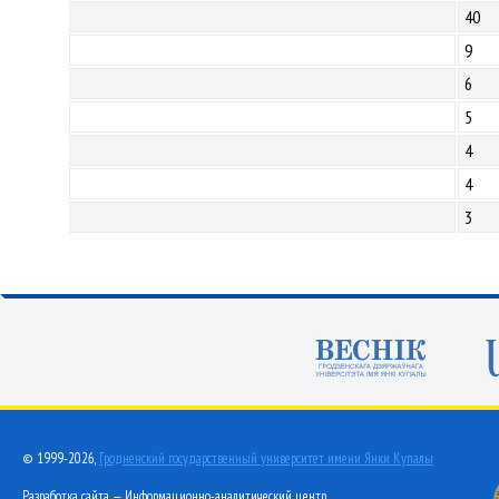
40
9
6
5
4
4
3
© 1999-2026,
Гродненский государственный университет имени Янки Купалы
Разработка сайта — Информационно-аналитический центр