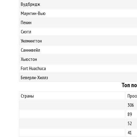
Вудбридж
Маунтин-Вью
Пекин
Сиэтл
Уилмингтон
Саннивейл
Хьюстон
Fort Huachuca
Беверли-Хиллз
Топ по
Страны
Прос
306
89
52
41