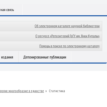
ная связь
Об электронном каталоге научной библиотеки
О ресурсе «Репозиторий ГрГУ им. Янки Купалы»
Помощь в поиске по электронному каталогу
 издания
Депонированные публикации
логия: многообразие в единстве
»
Статистика