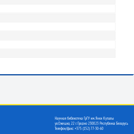
Научная библиотека ГрГУ им. Янки Купалы
ул.Ожешко, 22 г. Гродно 230023 Республика Беларусь
Телефон/факс: +375 (152) 77-30-60