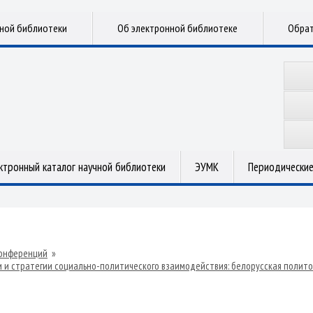
чной библиотеки
Об электронной библиотеке
Обрат
ктронный каталог научной библиотеки
ЭУМК
Периодические
онференций
»
и и стратегии социально-политического взаимодействия: белорусская полито