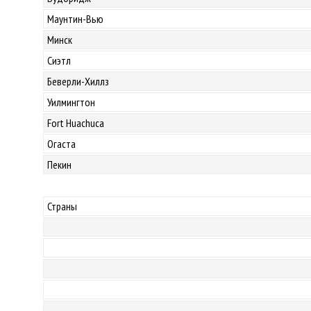
Маунтин-Вью
Минск
Сиэтл
Беверли-Хиллз
Уилмингтон
Fort Huachuca
Огаста
Пекин
Страны